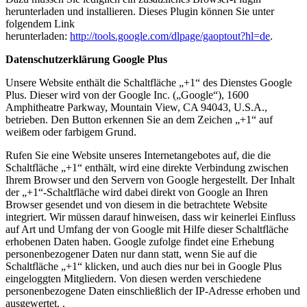
herunterladen und installieren. Dieses Plugin können Sie unter
folgendem Link
herunterladen:
http://tools.google.com/dlpage/gaoptout?hl=de
.
Datenschutzerklärung Google Plus
Unsere Website enthält die Schaltfläche „+1“ des Dienstes Google
Plus. Dieser wird von der Google Inc. („Google“), 1600
Amphitheatre Parkway, Mountain View, CA 94043, U.S.A.,
betrieben. Den Button erkennen Sie an dem Zeichen „+1“ auf
weißem oder farbigem Grund.
Rufen Sie eine Website unseres Internetangebotes auf, die die
Schaltfläche „+1“ enthält, wird eine direkte Verbindung zwischen
Ihrem Browser und den Servern von Google hergestellt. Der Inhalt
der „+1“-Schaltfläche wird dabei direkt von Google an Ihren
Browser gesendet und von diesem in die betrachtete Website
integriert. Wir müssen darauf hinweisen, dass wir keinerlei Einfluss
auf Art und Umfang der von Google mit Hilfe dieser Schaltfläche
erhobenen Daten haben. Google zufolge findet eine Erhebung
personenbezogener Daten nur dann statt, wenn Sie auf die
Schaltfläche „+1“ klicken, und auch dies nur bei in Google Plus
eingeloggten Mitgliedern. Von diesen werden verschiedene
personenbezogene Daten einschließlich der IP-Adresse erhoben und
ausgewertet. .