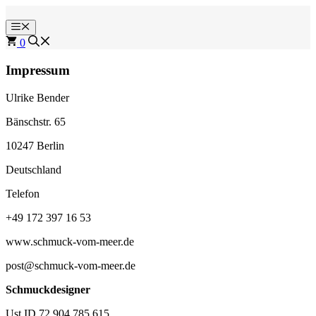
Zum
Inhalt
Menü
springen
0
Impressum
Ulrike Bender
Bänschstr. 65
10247 Berlin
Deutschland
Telefon
+49 172 397 16 53
www.schmuck-vom-meer.de
post@schmuck-vom-meer.de
Schmuckdesigner
Ust.ID 72 904 785 615