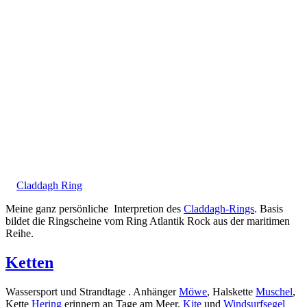
Claddagh Ring
Meine ganz persönliche Interpretion des
Claddagh-Rings
. Basis
bildet die Ringscheine vom Ring Atlantik Rock aus der maritimen
Reihe.
Ketten
Wassersport und Strandtage . Anhänger
Möwe
, Halskette
Muschel
,
Kette
Hering
erinnern an Tage am Meer.
Kite
und
Windsurfsegel