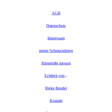
Dieses
Ausführung wählen
Produkt
weist
AGB
mehrere
Varianten
auf.
Datenschutz
Die
Optionen
können
Impressum
auf
der
Produktseite
meine Schmucklinien
gewählt
werden
Ringgröße messen
Echtheit von
...
Rieke Bender
Kontakt