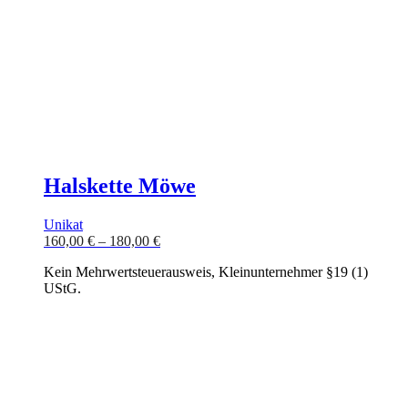
Halskette Möwe
Unikat
160,00
€
–
180,00
€
Kein Mehrwertsteuerausweis, Kleinunternehmer §19 (1)
UStG.
Dieses
Ausführung wählen
Produkt
weist
mehrere
Varianten
auf.