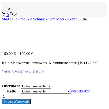
Zum
Inhalt
Menü
springen
0
Start
/
alle Produkte Schmuck vom Meer
/
Ketten
/ Kite
160,00
€
–
190,00
€
Kein Mehrwertsteuerausweis, Kleinunternehmer §19 (1) UStG.
Versandkosten & Lieferung
Oberfläche
Kette
Zurücksetzen
Kite
Menge
In den Warenkorb