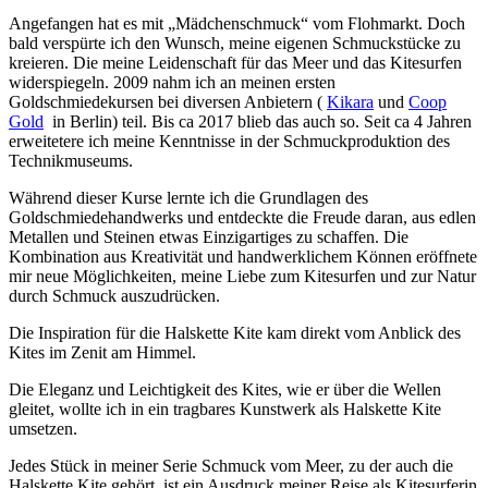
Angefangen hat es mit „Mädchenschmuck“ vom Flohmarkt. Doch
bald verspürte ich den Wunsch, meine eigenen Schmuckstücke zu
kreieren. Die meine Leidenschaft für das Meer und das Kitesurfen
widerspiegeln. 2009 nahm ich an meinen ersten
Goldschmiedekursen bei diversen Anbietern (
Kikara
und
Coop
Gold
in Berlin) teil. Bis ca 2017 blieb das auch so. Seit ca 4 Jahren
erweitetere ich meine Kenntnisse in der Schmuckproduktion des
Technikmuseums.
Während dieser Kurse lernte ich die Grundlagen des
Goldschmiedehandwerks und entdeckte die Freude daran, aus edlen
Metallen und Steinen etwas Einzigartiges zu schaffen. Die
Kombination aus Kreativität und handwerklichem Können eröffnete
mir neue Möglichkeiten, meine Liebe zum Kitesurfen und zur Natur
durch Schmuck auszudrücken.
Die Inspiration für die Halskette Kite kam direkt vom Anblick des
Kites im Zenit am Himmel.
Die Eleganz und Leichtigkeit des Kites, wie er über die Wellen
gleitet, wollte ich in ein tragbares Kunstwerk als Halskette Kite
umsetzen.
Jedes Stück in meiner Serie Schmuck vom Meer, zu der auch die
Halskette Kite gehört, ist ein Ausdruck meiner Reise als Kitesurferin