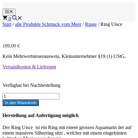
Zum
Inhalt
Menü
springen
0
Start
/
alle Produkte Schmuck vom Meer
/
Ringe
/ Ring Uisce
189,00
€
Kein Mehrwertsteuerausweis, Kleinunternehmer §19 (1) UStG.
Versandkosten & Lieferung
Verfügbar bei Nachbestellung
Ring
Uisce
In den Warenkorb
Menge
Herstellung auf Anfertigung möglich
Der Ring Uisce ist ein Ring mit einem grossen Aquamarin der auf
einem massiven Silberring sitzt , welcher mit einem eingefrästen