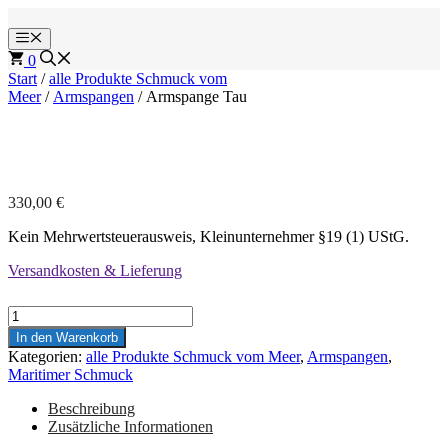
Zum
Inhalt
Menü
springen
0
Start
/
alle Produkte Schmuck vom
Meer
/
Armspangen
/ Armspange Tau
330,00
€
Kein Mehrwertsteuerausweis, Kleinunternehmer §19 (1) UStG.
Versandkosten & Lieferung
Armspange
Tau
In den Warenkorb
Menge
Kategorien:
alle Produkte Schmuck vom Meer
,
Armspangen
,
Maritimer Schmuck
Beschreibung
Zusätzliche Informationen