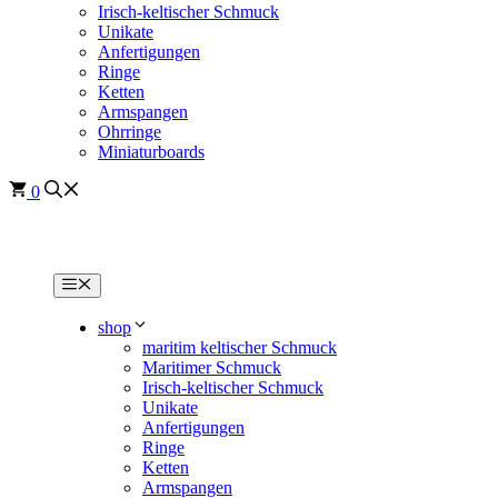
Irisch-keltischer Schmuck
Unikate
Anfertigungen
Ringe
Ketten
Armspangen
Ohrringe
Miniaturboards
0
Menü
shop
maritim keltischer Schmuck
Maritimer Schmuck
Irisch-keltischer Schmuck
Unikate
Anfertigungen
Ringe
Ketten
Armspangen