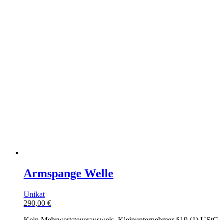
Armspange Welle
Unikat
290,00
€
Kein Mehrwertsteuerausweis, Kleinunternehmer §19 (1) UStG