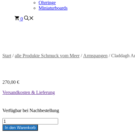
Ohrringe
Miniaturboards
0
Start
/
alle Produkte Schmuck vom Meer
/
Armspangen
/ Claddagh A
270,00
€
Versandkosten & Lieferung
Verfügbar bei Nachbestellung
Claddagh
Armspange
In den Warenkorb
Menge