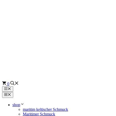
Zum
Inhalt
springen
0
Menü
Menü
shop
maritim keltischer Schmuck
Maritimer Schmuck